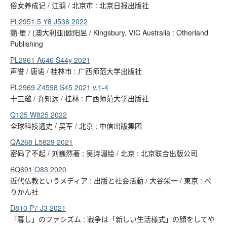
俗女养成记 / 江鹅 / 北京市 : 北京日报出版社
PL2951.5 Y8 J536 2022
簡·單 / (澳大利亚)欧阳昱 / Kingsbury, VIC Australia : Otherland
Publishing
PL2961 A646 S44y 2021
声誉 / 唐诺 / 桂林市 : 广西师范大学出版社
PL2969 Z4598 S45 2021 v.1-4
十三邀 / 许知远 / 桂林 : 广西师范大学出版社
Q125 W825 2022
全球科技通史 / 吴军 / 北京 : 中信出版集团
QA268 L5829 2021
密码了不起 / 刘巍然著 ; 吴诗湄绘 / 北京 : 北京联合出版公司
BQ691 O83 2020
近代仏教というメディア : 出版と社会活動 / 大谷栄一 / 東京 : ぺ
りかん社
D810 P7 J3 2021
「暮し」のファシズム : 戦争は「新しい生活様式」の顔をしてや