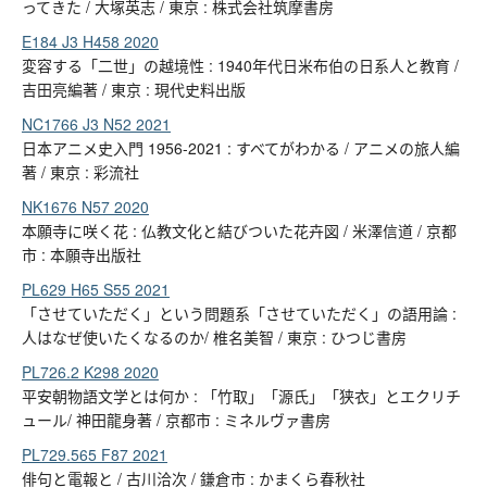
ってきた / 大塚英志 / 東京 : 株式会社筑摩書房
E184 J3 H458 2020
変容する「二世」の越境性 : 1940年代日米布伯の日系人と教育 /
吉田亮編著 / 東京 : 現代史料出版
NC1766 J3 N52 2021
日本アニメ史入門 1956-2021 : すべてがわかる / アニメの旅人編
著 / 東京 : 彩流社
NK1676 N57 2020
本願寺に咲く花 : 仏教文化と結びついた花卉図 / 米澤信道 / 京都
市 : 本願寺出版社
PL629 H65 S55 2021
「させていただく」という問題系「させていただく」の語用論 :
人はなぜ使いたくなるのか/ 椎名美智 / 東京 : ひつじ書房
PL726.2 K298 2020
平安朝物語文学とは何か : 「竹取」「源氏」「狭衣」とエクリチ
ュール/ 神田龍身著 / 京都市 : ミネルヴァ書房
PL729.565 F87 2021
俳句と電報と / 古川洽次 / 鎌倉市 : かまくら春秋社