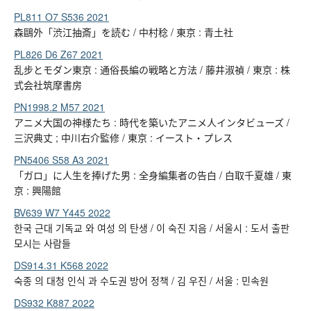
PL811 O7 S536 2021
森鷗外「渋江抽斎」を読む / 中村稔 / 東京 : 青土社
PL826 D6 Z67 2021
乱步とモダン東京 : 通俗長編の戦略と方法 / 藤井淑禎 / 東京 : 株
式会社筑摩書房
PN1998.2 M57 2021
アニメ大国の神様たち : 時代を築いたアニメ人インタビューズ /
三沢典丈 ; 中川右介監修 / 東京 : イースト・プレス
PN5406 S58 A3 2021
「ガロ」に人生を捧げた男 : 全身編集者の告白 / 白取千夏雄 / 東
京 : 興陽館
BV639 W7 Y445 2022
한국 근대 기독교 와 여성 의 탄생 / 이 숙진 지음 / 서울시 : 도서 출판
모시는 사람들
DS914.31 K568 2022
숙종 의 대청 인식 과 수도권 방어 정책 / 김 우진 / 서울 : 민속원
DS932 K887 2022