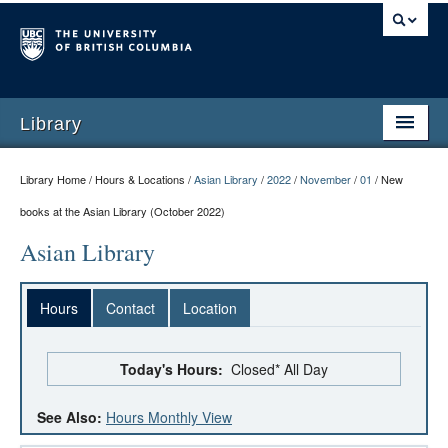
Library
Library Home / Hours & Locations /
Asian Library
/
2022
/
November
/
01
/
New
books at the Asian Library (October 2022)
Asian Library
Hours
Contact
Location
Today's Hours:
Closed* All Day
See Also:
Hours Monthly View